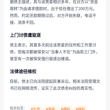
据债主描述，其与该男星相识多年，在对方以"资金
周转"为由请求借款时，出于信任借出了200万元。
然而，约定还款期限过后，对方开始失联，电话不
接、消息不回。
上门讨债遭驱逐
债主表示，其曾多次前往该男星的住所和工作室讨
债，但每次都被保安以"当事人不在"为由拒之门外，
甚至有一次被保安强行驱逐出楼道。
法律途径维权
目前，债主已向法院提起民事诉讼，相关法院受理文
书已在网络流传，证实了此次债务纠纷的真实性。
相关标签：
#欠债
#男星
#爆料
#维权