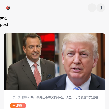
跳过导航
首页
post
首页
今日爆料
某二线男星被曝欠债不还，债主上门讨债遭保安驱逐
今日爆料